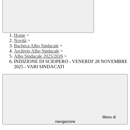
Home
>
Novità
>
Bacheca Albo Sindacale
>
Archivio Albo Sindacale
>
Albo Sindacale 2025/2026
>
INDIZIONE DI SCIOPERO - VENERDI' 28 NOVEMBRE
2025 - VARI SINDACATI
Menu di
navigazione