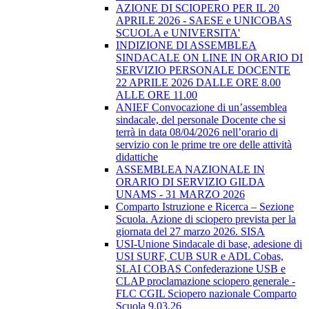
AZIONE DI SCIOPERO PER IL 20
APRILE 2026 - SAESE e UNICOBAS
SCUOLA e UNIVERSITA'
INDIZIONE DI ASSEMBLEA
SINDACALE ON LINE IN ORARIO DI
SERVIZIO PERSONALE DOCENTE
22 APRILE 2026 DALLE ORE 8.00
ALLE ORE 11.00
ANIEF Convocazione di un’assemblea
sindacale, del personale Docente che si
terrà in data 08/04/2026 nell’orario di
servizio con le prime tre ore delle attività
didattiche
ASSEMBLEA NAZIONALE IN
ORARIO DI SERVIZIO GILDA
UNAMS - 31 MARZO 2026
Comparto Istruzione e Ricerca – Sezione
Scuola. Azione di sciopero prevista per la
giornata del 27 marzo 2026. SISA
USI-Unione Sindacale di base, adesione di
USI SURF, CUB SUR e ADL Cobas,
SLAI COBAS Confederazione USB e
CLAP proclamazione sciopero generale -
FLC CGIL Sciopero nazionale Comparto
Scuola 9.03.26