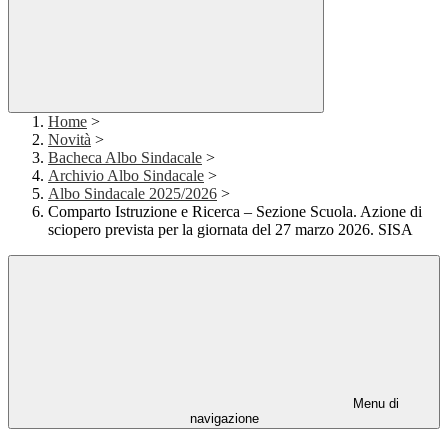
Home
>
Novità
>
Bacheca Albo Sindacale
>
Archivio Albo Sindacale
>
Albo Sindacale 2025/2026
>
Comparto Istruzione e Ricerca – Sezione Scuola. Azione di
sciopero prevista per la giornata del 27 marzo 2026. SISA
Menu di
navigazione