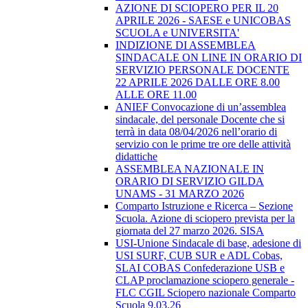
AZIONE DI SCIOPERO PER IL 20
APRILE 2026 - SAESE e UNICOBAS
SCUOLA e UNIVERSITA'
INDIZIONE DI ASSEMBLEA
SINDACALE ON LINE IN ORARIO DI
SERVIZIO PERSONALE DOCENTE
22 APRILE 2026 DALLE ORE 8.00
ALLE ORE 11.00
ANIEF Convocazione di un’assemblea
sindacale, del personale Docente che si
terrà in data 08/04/2026 nell’orario di
servizio con le prime tre ore delle attività
didattiche
ASSEMBLEA NAZIONALE IN
ORARIO DI SERVIZIO GILDA
UNAMS - 31 MARZO 2026
Comparto Istruzione e Ricerca – Sezione
Scuola. Azione di sciopero prevista per la
giornata del 27 marzo 2026. SISA
USI-Unione Sindacale di base, adesione di
USI SURF, CUB SUR e ADL Cobas,
SLAI COBAS Confederazione USB e
CLAP proclamazione sciopero generale -
FLC CGIL Sciopero nazionale Comparto
Scuola 9.03.26