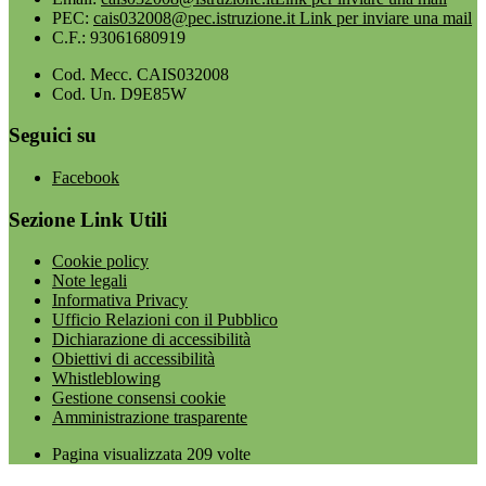
PEC:
cais032008@pec.istruzione.it
Link per inviare una mail
C.F.: 93061680919
Cod. Mecc. CAIS032008
Cod. Un. D9E85W
Seguici su
Facebook
Sezione Link Utili
Cookie policy
Note legali
Informativa Privacy
Ufficio Relazioni con il Pubblico
Dichiarazione di accessibilità
Obiettivi di accessibilità
Whistleblowing
Gestione consensi cookie
Amministrazione trasparente
Pagina visualizzata
209
volte