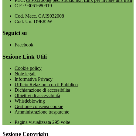
PEC:
cais032008@pec.istruzione.it
Link per inviare una mail
C.F.: 93061680919
Cod. Mecc. CAIS032008
Cod. Un. D9E85W
Seguici su
Facebook
Sezione Link Utili
Cookie policy
Note legali
Informativa Privacy
Ufficio Relazioni con il Pubblico
Dichiarazione di accessibilità
Obiettivi di accessibilità
Whistleblowing
Gestione consensi cookie
Amministrazione trasparente
Pagina visualizzata
295
volte
Sezione Copyright