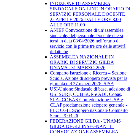
INDIZIONE DI ASSEMBLEA
SINDACALE ON LINE IN ORARIO DI
SERVIZIO PERSONALE DOCENTE
22 APRILE 2026 DALLE ORE 8.00
ALLE ORE 11.00
ANIEF Convocazione di un’assemblea
sindacale, del personale Docente che si
terrà in data 08/04/2026 nell’orario di
servizio con le prime tre ore delle attività
didattiche
ASSEMBLEA NAZIONALE IN
ORARIO DI SERVIZIO GILDA
UNAMS - 31 MARZO 2026
Comparto Istruzione e Ricerca – Sezione
Scuola. Azione di sciopero prevista per la
giornata del 27 marzo 2026. SISA
USI-Unione Sindacale di base, adesione di
USI SURF, CUB SUR e ADL Cobas,
SLAI COBAS Confederazione USB e
CLAP proclamazione sciopero generale -
FLC CGIL Sciopero nazionale Comparto
Scuola 9.03.26
FEDERAZIONE GILDA - UNAMS
GILDA DEGLI INSEGNANTI -
CONVOCAZIONE ASSEMBLEA