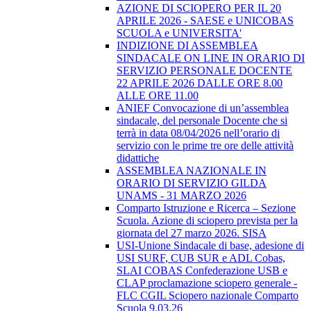
AZIONE DI SCIOPERO PER IL 20
APRILE 2026 - SAESE e UNICOBAS
SCUOLA e UNIVERSITA'
INDIZIONE DI ASSEMBLEA
SINDACALE ON LINE IN ORARIO DI
SERVIZIO PERSONALE DOCENTE
22 APRILE 2026 DALLE ORE 8.00
ALLE ORE 11.00
ANIEF Convocazione di un’assemblea
sindacale, del personale Docente che si
terrà in data 08/04/2026 nell’orario di
servizio con le prime tre ore delle attività
didattiche
ASSEMBLEA NAZIONALE IN
ORARIO DI SERVIZIO GILDA
UNAMS - 31 MARZO 2026
Comparto Istruzione e Ricerca – Sezione
Scuola. Azione di sciopero prevista per la
giornata del 27 marzo 2026. SISA
USI-Unione Sindacale di base, adesione di
USI SURF, CUB SUR e ADL Cobas,
SLAI COBAS Confederazione USB e
CLAP proclamazione sciopero generale -
FLC CGIL Sciopero nazionale Comparto
Scuola 9.03.26