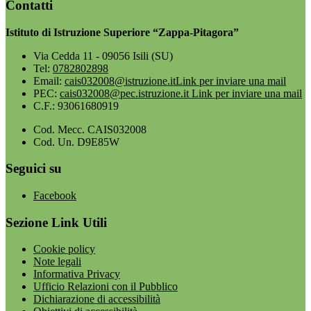
Contatti
Istituto di Istruzione Superiore “Zappa-Pitagora”
Via Cedda 11 - 09056 Isili (SU)
Tel:
0782802898
Email:
cais032008@istruzione.it
Link per inviare una mail
PEC:
cais032008@pec.istruzione.it
Link per inviare una mail
C.F.: 93061680919
Cod. Mecc. CAIS032008
Cod. Un. D9E85W
Seguici su
Facebook
Sezione Link Utili
Cookie policy
Note legali
Informativa Privacy
Ufficio Relazioni con il Pubblico
Dichiarazione di accessibilità