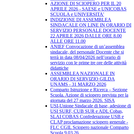
AZIONE DI SCIOPERO PER IL 20
APRILE 2026 - SAESE e UNICOBAS
SCUOLA e UNIVERSITA'
INDIZIONE DI ASSEMBLEA
SINDACALE ON LINE IN ORARIO DI
SERVIZIO PERSONALE DOCENTE
22 APRILE 2026 DALLE ORE 8.00
ALLE ORE 11.00
ANIEF Convocazione di un’assemblea
sindacale, del personale Docente che si
terrà in data 08/04/2026 nell’orario di
servizio con le prime tre ore delle attività
didattiche
ASSEMBLEA NAZIONALE IN
ORARIO DI SERVIZIO GILDA
UNAMS - 31 MARZO 2026
Comparto Istruzione e Ricerca – Sezione
Scuola. Azione di sciopero prevista per la
giornata del 27 marzo 2026. SISA
USI-Unione Sindacale di base, adesione di
USI SURF, CUB SUR e ADL Cobas,
SLAI COBAS Confederazione USB e
CLAP proclamazione sciopero generale -
FLC CGIL Sciopero nazionale Comparto
Scuola 9.03.26