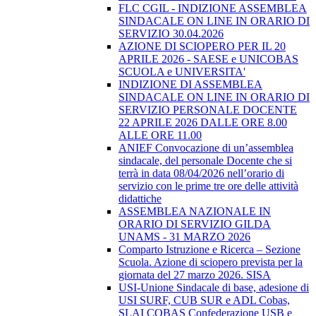
FLC CGIL - INDIZIONE ASSEMBLEA
SINDACALE ON LINE IN ORARIO DI
SERVIZIO 30.04.2026
AZIONE DI SCIOPERO PER IL 20
APRILE 2026 - SAESE e UNICOBAS
SCUOLA e UNIVERSITA'
INDIZIONE DI ASSEMBLEA
SINDACALE ON LINE IN ORARIO DI
SERVIZIO PERSONALE DOCENTE
22 APRILE 2026 DALLE ORE 8.00
ALLE ORE 11.00
ANIEF Convocazione di un’assemblea
sindacale, del personale Docente che si
terrà in data 08/04/2026 nell’orario di
servizio con le prime tre ore delle attività
didattiche
ASSEMBLEA NAZIONALE IN
ORARIO DI SERVIZIO GILDA
UNAMS - 31 MARZO 2026
Comparto Istruzione e Ricerca – Sezione
Scuola. Azione di sciopero prevista per la
giornata del 27 marzo 2026. SISA
USI-Unione Sindacale di base, adesione di
USI SURF, CUB SUR e ADL Cobas,
SLAI COBAS Confederazione USB e