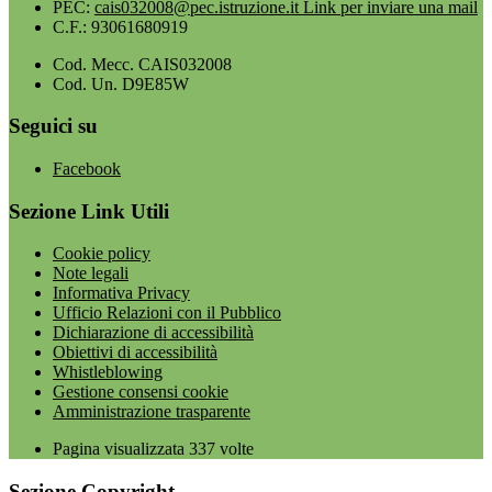
PEC:
cais032008@pec.istruzione.it
Link per inviare una mail
C.F.: 93061680919
Cod. Mecc. CAIS032008
Cod. Un. D9E85W
Seguici su
Facebook
Sezione Link Utili
Cookie policy
Note legali
Informativa Privacy
Ufficio Relazioni con il Pubblico
Dichiarazione di accessibilità
Obiettivi di accessibilità
Whistleblowing
Gestione consensi cookie
Amministrazione trasparente
Pagina visualizzata
337
volte
Sezione Copyright