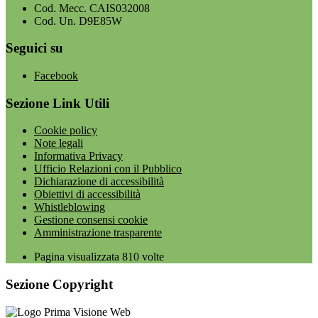
Cod. Mecc. CAIS032008
Cod. Un. D9E85W
Seguici su
Facebook
Sezione Link Utili
Cookie policy
Note legali
Informativa Privacy
Ufficio Relazioni con il Pubblico
Dichiarazione di accessibilità
Obiettivi di accessibilità
Whistleblowing
Gestione consensi cookie
Amministrazione trasparente
Pagina visualizzata
810
volte
Sezione Copyright