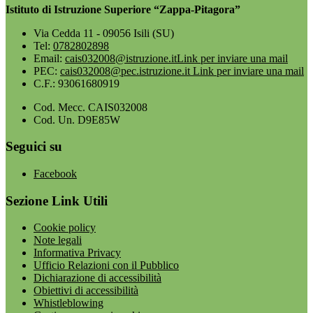
Istituto di Istruzione Superiore “Zappa-Pitagora”
Via Cedda 11 - 09056 Isili (SU)
Tel:
0782802898
Email:
cais032008@istruzione.it
Link per inviare una mail
PEC:
cais032008@pec.istruzione.it
Link per inviare una mail
C.F.: 93061680919
Cod. Mecc. CAIS032008
Cod. Un. D9E85W
Seguici su
Facebook
Sezione Link Utili
Cookie policy
Note legali
Informativa Privacy
Ufficio Relazioni con il Pubblico
Dichiarazione di accessibilità
Obiettivi di accessibilità
Whistleblowing