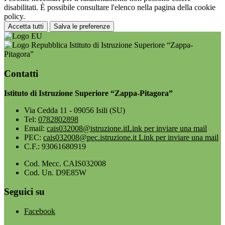
disabilitati. È possibile consultare l'elenco nella pagina della cookie
policy.
Accetta tutti
Salva le preferenze
Istituto di Istruzione Superiore “Zappa-
Pitagora”
Contatti
Istituto di Istruzione Superiore “Zappa-Pitagora”
Via Cedda 11 - 09056 Isili (SU)
Tel:
0782802898
Email:
cais032008@istruzione.it
Link per inviare una mail
PEC:
cais032008@pec.istruzione.it
Link per inviare una mail
C.F.: 93061680919
Cod. Mecc. CAIS032008
Cod. Un. D9E85W
Seguici su
Facebook