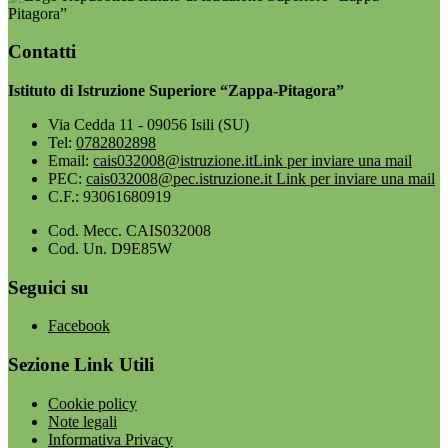
Pitagora”
Contatti
Istituto di Istruzione Superiore “Zappa-Pitagora”
Via Cedda 11 - 09056 Isili (SU)
Tel:
0782802898
Email:
cais032008@istruzione.it
Link per inviare una mail
PEC:
cais032008@pec.istruzione.it
Link per inviare una mail
C.F.: 93061680919
Cod. Mecc. CAIS032008
Cod. Un. D9E85W
Seguici su
Facebook
Sezione Link Utili
Cookie policy
Note legali
Informativa Privacy