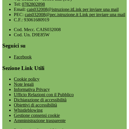
Tel:
0782802898
Email:
cais032008@istruzione.it
Link per inviare una mail
PEC:
cais032008@pec.istruzione.it
Link per inviare una mail
C.F.: 93061680919
Cod. Mecc. CAIS032008
Cod. Un. D9E85W
Seguici su
Facebook
Sezione Link Utili
Cookie policy
Note legali
Informativa Privacy
Ufficio Relazioni con il Pubblico
Dichiarazione di accessibilità
Obiettivi di accessibilità
Whistleblowing
Gestione consensi cookie
Amministrazione trasparente