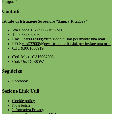
Pitagora”
Contatti
Istituto di Istruzione Superiore “Zappa-Pitagora”
Via Cedda 11 - 09056 Isili (SU)
Tel:
0782802898
Email:
cais032008@istruzione.it
Link per inviare una mail
PEC:
cais032008@pec.istruzione.it
Link per inviare una mail
C.F.: 93061680919
Cod. Mecc. CAIS032008
Cod. Un. D9E85W
Seguici su
Facebook
Sezione Link Utili
Cookie policy
Note legali
Informativa Privacy