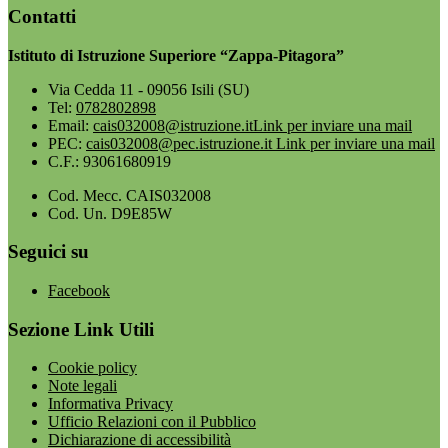
Contatti
Istituto di Istruzione Superiore “Zappa-Pitagora”
Via Cedda 11 - 09056 Isili (SU)
Tel:
0782802898
Email:
cais032008@istruzione.it
Link per inviare una mail
PEC:
cais032008@pec.istruzione.it
Link per inviare una mail
C.F.: 93061680919
Cod. Mecc. CAIS032008
Cod. Un. D9E85W
Seguici su
Facebook
Sezione Link Utili
Cookie policy
Note legali
Informativa Privacy
Ufficio Relazioni con il Pubblico
Dichiarazione di accessibilità