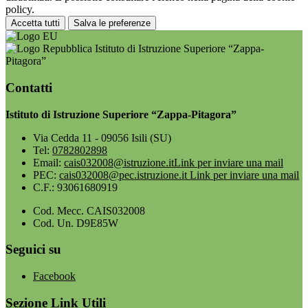
policy.
Accetta tutti
Salva le preferenze
Istituto di Istruzione Superiore “Zappa-
Pitagora”
Contatti
Istituto di Istruzione Superiore “Zappa-Pitagora”
Via Cedda 11 - 09056 Isili (SU)
Tel:
0782802898
Email:
cais032008@istruzione.it
Link per inviare una mail
PEC:
cais032008@pec.istruzione.it
Link per inviare una mail
C.F.: 93061680919
Cod. Mecc. CAIS032008
Cod. Un. D9E85W
Seguici su
Facebook
Sezione Link Utili