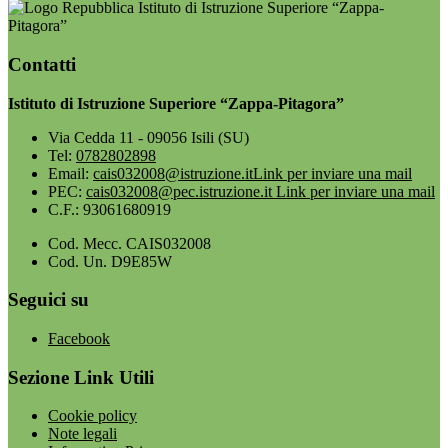
Istituto di Istruzione Superiore “Zappa-
Pitagora”
Contatti
Istituto di Istruzione Superiore “Zappa-Pitagora”
Via Cedda 11 - 09056 Isili (SU)
Tel:
0782802898
Email:
cais032008@istruzione.it
Link per inviare una mail
PEC:
cais032008@pec.istruzione.it
Link per inviare una mail
C.F.: 93061680919
Cod. Mecc. CAIS032008
Cod. Un. D9E85W
Seguici su
Facebook
Sezione Link Utili
Cookie policy
Note legali