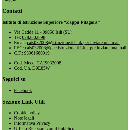
Contatti
Istituto di Istruzione Superiore “Zappa-Pitagora”
Via Cedda 11 - 09056 Isili (SU)
Tel:
0782802898
Email:
cais032008@istruzione.it
Link per inviare una mail
PEC:
cais032008@pec.istruzione.it
Link per inviare una mail
C.F.: 93061680919
Cod. Mecc. CAIS032008
Cod. Un. D9E85W
Seguici su
Facebook
Sezione Link Utili
Cookie policy
Note legali
Informativa Privacy
Ufficio Relazioni con il Pubblico