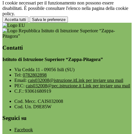
I cookie necessari per il funzionamento non possono essere
disabilitati. È possibile consultare l'elenco nella pagina della cookie
policy.
Accetta tutti
Salva le preferenze
Istituto di Istruzione Superiore “Zappa-
Pitagora”
Contatti
Istituto di Istruzione Superiore “Zappa-Pitagora”
Via Cedda 11 - 09056 Isili (SU)
Tel:
0782802898
Email:
cais032008@istruzione.it
Link per inviare una mail
PEC:
cais032008@pec.istruzione.it
Link per inviare una mail
C.F.: 93061680919
Cod. Mecc. CAIS032008
Cod. Un. D9E85W
Seguici su
Facebook