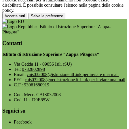
disabilitati. È possibile consultare l'elenco nella pagina della cookie
policy.
Accetta tutti
Salva le preferenze
Istituto di Istruzione Superiore “Zappa-
Pitagora”
Contatti
Istituto di Istruzione Superiore “Zappa-Pitagora”
Via Cedda 11 - 09056 Isili (SU)
Tel:
0782802898
Email:
cais032008@istruzione.it
Link per inviare una mail
PEC:
cais032008@pec.istruzione.it
Link per inviare una mail
C.F.: 93061680919
Cod. Mecc. CAIS032008
Cod. Un. D9E85W
Seguici su
Facebook