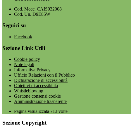
Cod. Mecc. CAIS032008
Cod. Un. D9E85W
Seguici su
Facebook
Sezione Link Utili
Cookie policy
Note legali
Informativa Privacy
Ufficio Relazioni con il Pubblico
Dichiarazione di accessibilità
Obiettivi di accessibilità
Whistleblowing
Gestione consensi cookie
Amministrazione trasparente
Pagina visualizzata
713
volte
Sezione Copyright