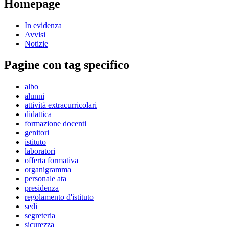
Homepage
In evidenza
Avvisi
Notizie
Pagine con tag specifico
albo
alunni
attività extracurricolari
didattica
formazione docenti
genitori
istituto
laboratori
offerta formativa
organigramma
personale ata
presidenza
regolamento d'istituto
sedi
segreteria
sicurezza