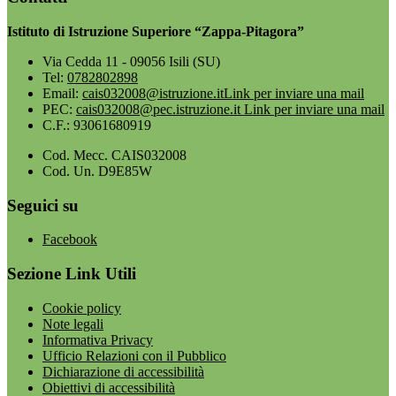
Istituto di Istruzione Superiore “Zappa-Pitagora”
Via Cedda 11 - 09056 Isili (SU)
Tel:
0782802898
Email:
cais032008@istruzione.it
Link per inviare una mail
PEC:
cais032008@pec.istruzione.it
Link per inviare una mail
C.F.: 93061680919
Cod. Mecc. CAIS032008
Cod. Un. D9E85W
Seguici su
Facebook
Sezione Link Utili
Cookie policy
Note legali
Informativa Privacy
Ufficio Relazioni con il Pubblico
Dichiarazione di accessibilità
Obiettivi di accessibilità